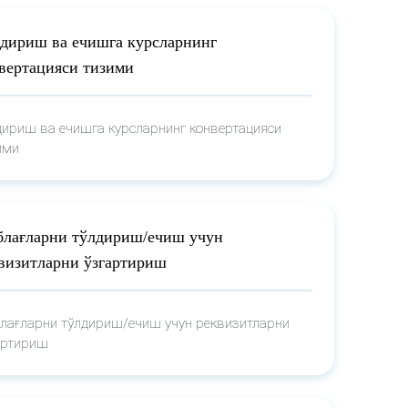
дириш ва ечишга курсларнинг
вертацияси тизими
дириш ва ечишга курсларнинг конвертацияси
ими
лағларни тўлдириш/ечиш учун
визитларни ўзгартириш
лағларни тўлдириш/ечиш учун реквизитларни
артириш