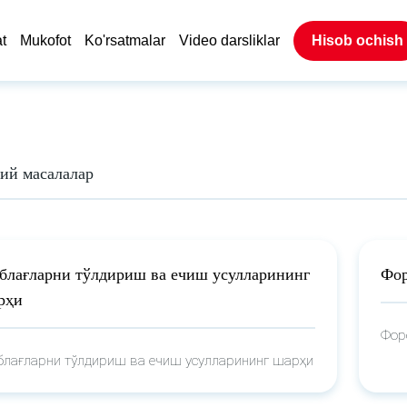
t
Mukofot
Ko'rsatmalar
Video darsliklar
Hisob ochish
ий масалалар
блағларни тўлдириш ва ечиш усулларининг
Фор
рҳи
Фор
лағларни тўлдириш ва ечиш усулларининг шарҳи