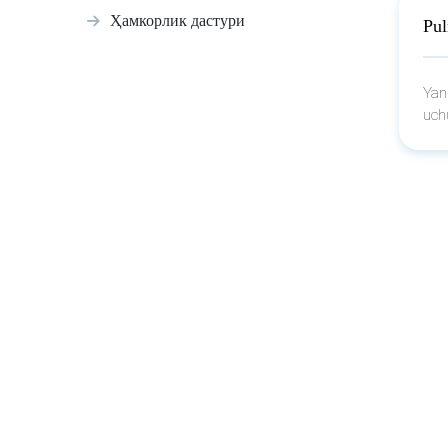
Ҳамкорлик дастури
Pul
Yang
uch