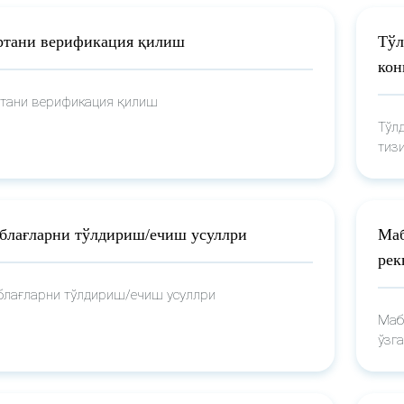
ртани верификация қилиш
Тўл
кон
тани верификация қилиш
Тўл
тиз
блағларни тўлдириш/ечиш усуллри
Маб
рек
лағларни тўлдириш/ечиш усуллри
Маб
ўзг