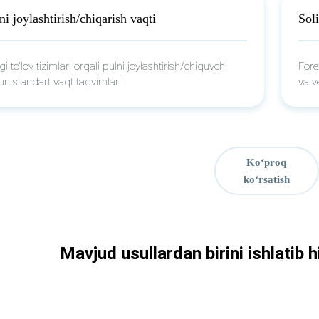
ni joylashtirish/chiqarish vaqti
Sol
i to'lov tizimlari orqali pulni joylashtirish/chiquvchi
Fore
un standart vaqt taqvimlari
va v
Ko‘proq
ko‘rsatish
Mavjud usullardan birini ishlatib h