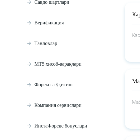
Савдо шартлари
Ка
Верификация
Кар
Танловлар
MT5 ҳисоб-варақлари
Ма
Форексга ўқитиш
Маб
Компания сервислари
ИнстаФорекс бонуслари