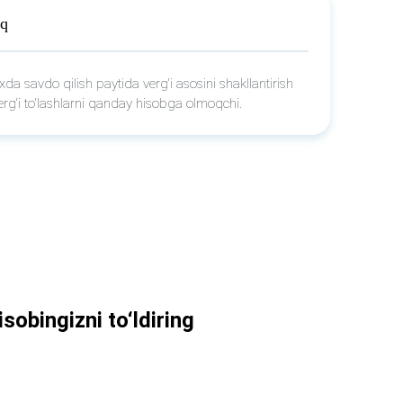
iq
xda savdo qilish paytida vergʻi asosini shakllantirish
ergʻi toʻlashlarni qanday hisobga olmoqchi.
isobingizni to‘ldiring