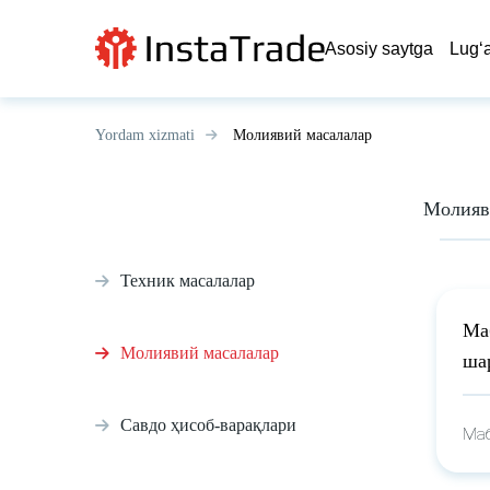
Asosiy saytga
Lug‘a
Yordam xizmati
Молиявий масалалар
Молияв
Техник масалалар
Ма
Молиявий масалалар
ша
Савдо ҳисоб-варақлари
Маб