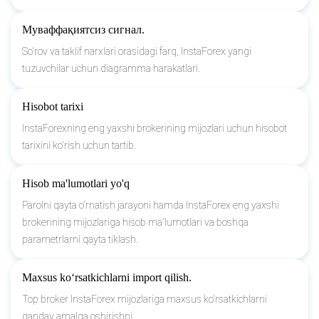
Муваффақиятсиз сигнал.
So'rov va taklif narxlari orasidagi farq, InstaForex yangi
tuzuvchilar uchun diagramma harakatlari.
Hisobot tarixi
InstaForexning eng yaxshi brokerining mijozlari uchun hisobot
tarixini ko'rish uchun tartib.
Hisob ma'lumotlari yo'q
Parolni qayta o'rnatish jarayoni hamda InstaForex eng yaxshi
brokerining mijozlariga hisob ma'lumotlari va boshqa
parametrlarni qayta tiklash.
Maxsus koʻrsatkichlarni import qilish.
Top broker InstaForex mijozlariga maxsus koʻrsatkichlarni
qanday amalga oshirishni.