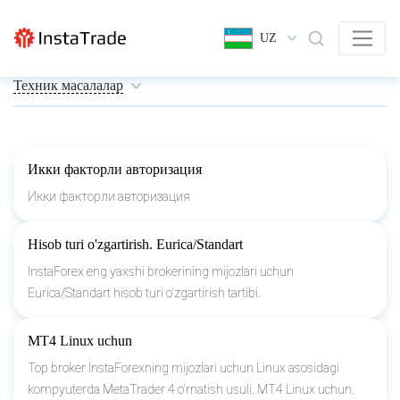
UZ
Техник масалалар
Икки факторли авторизация
Икки факторли авторизация
Hisob turi o'zgartirish. Eurica/Standart
InstaForex eng yaxshi brokerining mijozlari uchun
Eurica/Standart hisob turi o'zgartirish tartibi.
MT4 Linux uchun
Top broker InstaForexning mijozlari uchun Linux asosidagi
kompyuterda MetaTrader 4 o'rnatish usuli. MT4 Linux uchun.