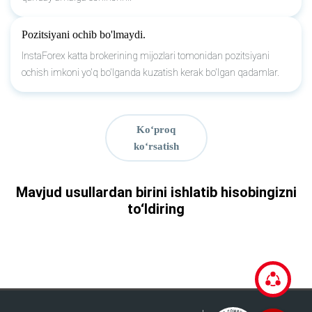
Pozitsiyani ochib bo'lmaydi.
InstaForex katta brokerining mijozlari tomonidan pozitsiyani
ochish imkoni yo'q bo'lganda kuzatish kerak bo'lgan qadamlar.
Ko‘proq
ko‘rsatish
Mavjud usullardan birini ishlatib hisobingizni
to‘ldiring