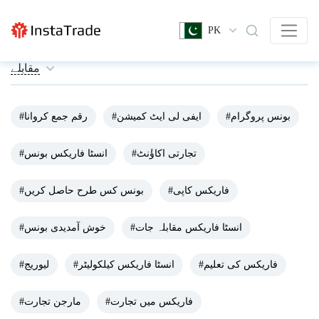
PK
مقابلے
#بونس پروگرام
#ایفی لی ایٹ کمیشن
#رقم جمع کروانا
#تجارتی اکاؤٔنٹ
#انسٹا فاریکس بونس
#فاریکس کاپی
#بونس کس طرح حاصل کریں
#انسٹا فاریکس مقابلہ جات
#خوش آمدیدی بونس
#فاریکس کی تعلیم
#انسٹا فاریکس کیلکولیٹر
#لیوریج
#فاریکس میں تجارت
#مارجن تجارت