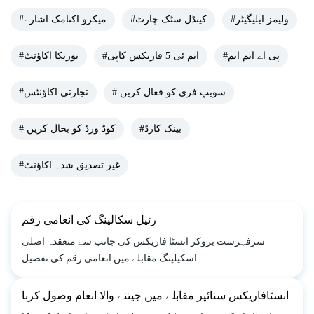
#ولیمز ایلیگیٹر
#کینڈل سٹک چارٹ
#میکرو اکنامک اشارے
#پی اے ایم ایم
#ایم ٹی 5 فاریکس کاپی
#یوریکا اکاؤنٹ
# سویپ فری کو فعال کریں
#تجارتی اکاؤنٹس
#بینک کارڈ
# کوڈ ورڈ کو بحال کریں
#غیر تصدیق شدہ اکاؤنٹ
رئیل سکالپنگ کی انعامی رقم
سرفہرست بروکر انسٹا فاریکس کی جانب سے منعقدہ اصلی
اسکیلپنگ مقابلے میں انعامی رقم کی تفصیل
انسٹافاریکس سنائپر مقابلے میں جیتنے والا انعام وصول کرنا