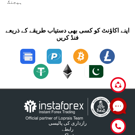
ہیجنگ
اپنے اکاؤنٹ کو کسی بھی دستیاب طریقے کے ذریعے
فنڈ کریں
رازداری کی پالیسی
رابطے