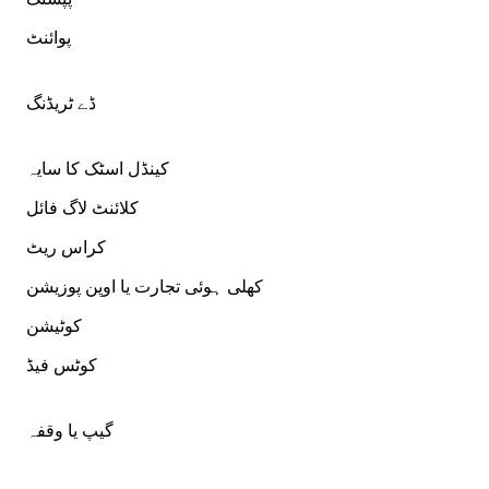
پوائنٹ
ڈے ٹریڈنگ
کینڈل اسٹک کا سایہ
کلائنٹ لاگ فائل
کراس ریٹ
کھلی ہوئی تجارت یا اوپن پوزیشن
کوٹیشن
کوٹس فیڈ
گیپ یا وقفہ