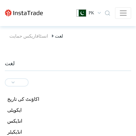
PK
لغت
انسٹافاریکس حمایت
لغت
اکاؤنٹ کی تاریخ
ایکویٹی
انڈیکس
انڈیکیٹر