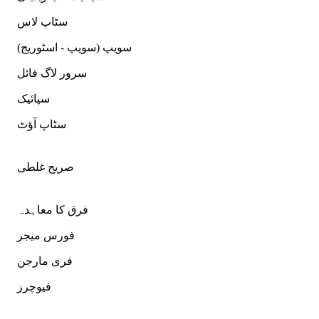
سٹاپ لاس
سویپ (سویپ - اسٹوریج)
سرور لاگ فائل
سپائیک
سٹاپ آؤٹ
صریح غلطی
فرق کا معاہدہ
فورس میجر
فری مارجن
فیوچرز