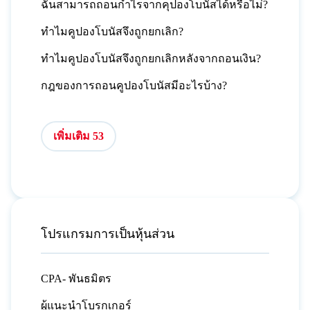
ฉันสามารถถอนกำไรจากคุปองโบนัสได้หรือไม่?
ทำไมคูปองโบนัสจึงถูกยกเลิก?
ทำไมคูปองโบนัสจึงถูกยกเลิกหลังจากถอนเงิน?
กฎของการถอนคูปองโบนัสมีอะไรบ้าง?
เพิ่มเติม 53
โปรแกรมการเป็นหุ้นส่วน
CPA- พันธมิตร
ผู้แนะนำโบรกเกอร์