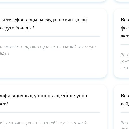
лы телефон арқылы сауда шотын қалай
Вер
ксеруге болады?
фот
жат
ы телефон арқылы сауда шотын қалай тексеруге
ады?
Вер
жүкт
кере
рификацияның үшінші деңгейі не үшін
Вер
жет?
қай
ификацияның үшінші деңгейі не үшін қажет?
Вер