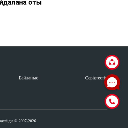
айдалана оты
Байланыс
Серіктестік
жасайды © 2007-2026