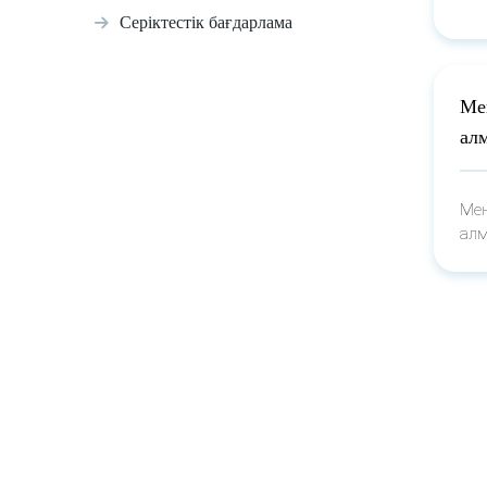
Серіктестік бағдарлама
Ме
алм
Мен
алм