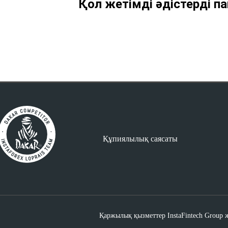
Қол жетімді әдістерді п
Құпиялылық саясаты
Қаржылық қызметтер InstaFintech Group 