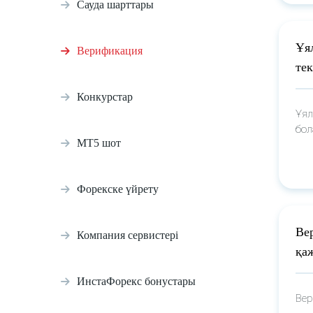
Сауда шарттары
Ұя
Верификация
те
Конкурстар
Ұял
бол
МТ5 шот
Форекске үйрету
Ве
Компания сервистері
қа
ИнстаФорекс бонустары
Вер