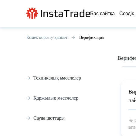
Бас сайтқа
Сөздік
Көмек көрсету қызметі
Верификация
Верифи
Техникалық мәселелер
Ви
Қаржылық мәселелер
па
Сауда шоттары
Вир
ала