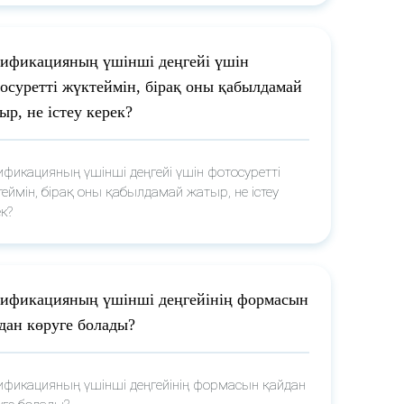
ификацияның үшінші деңгейі үшін
осуретті жүктеймін, бірақ оны қабылдамай
ыр, не істеу керек?
ификацияның үшінші деңгейі үшін фотосуретті
еймін, бірақ оны қабылдамай жатыр, не істеу
к?
ификацияның үшінші деңгейінің формасын
дан көруге болады?
ификацияның үшінші деңгейінің формасын қайдан