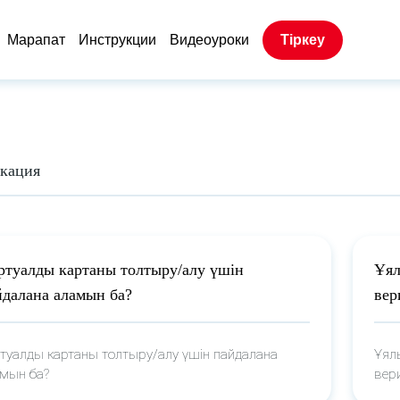
Марапат
Инструкции
Видеоуроки
Тіркеу
кация
ртуалды картаны толтыру/алу үшін
Ұял
йдалана аламын ба?
вер
туалды картаны толтыру/алу үшін пайдалана
Ұял
мын ба?
вер