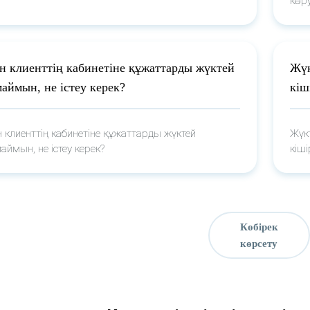
көр
н клиенттің кабинетіне құжаттарды жүктей
Жүк
аймын, не істеу керек?
кіш
 клиенттің кабинетіне құжаттарды жүктей
Жүкт
аймын, не істеу керек?
кіш
Көбірек
көрсету