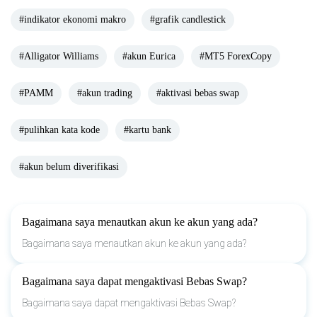
#indikator ekonomi makro
#grafik candlestick
#Alligator Williams
#akun Eurica
#MT5 ForexCopy
#PAMM
#akun trading
#aktivasi bebas swap
#pulihkan kata kode
#kartu bank
#akun belum diverifikasi
Bagaimana saya menautkan akun ke akun yang ada?
Bagaimana saya menautkan akun ke akun yang ada?
Bagaimana saya dapat mengaktivasi Bebas Swap?
Bagaimana saya dapat mengaktivasi Bebas Swap?