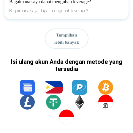
Bagaimana saya dapat mengubah leverage?
Bagaimana saya dapat mengubah leverage?
Tampilkan
lebih banyak
Isi ulang akun Anda dengan metode yang
tersedia