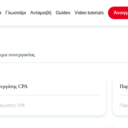
α
Γλωσσάρι
Ανταμοιβή
Guides
Video tutorials
Άνοιγ
μα συνεργασίας
νεργάτης CPA
Παρ
εργάτης CPA
Παρο