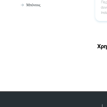
Περ
Μπόνους
συν
Inst
Χρη