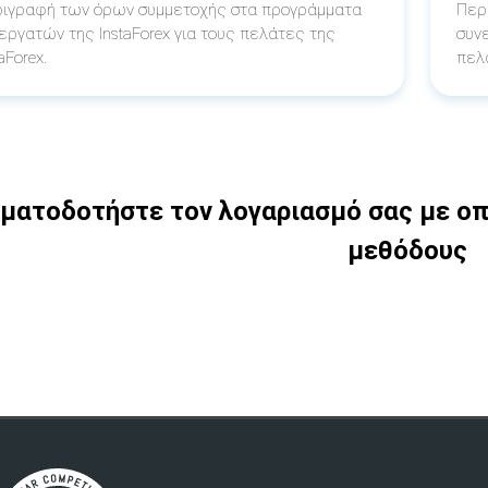
ιγραφή των όρων συμμετοχής στα προγράμματα
Περ
εργατών της InstaForex για τους πελάτες της
συν
aForex.
πελά
ματοδοτήστε τον λογαριασμό σας με οπ
μεθόδους