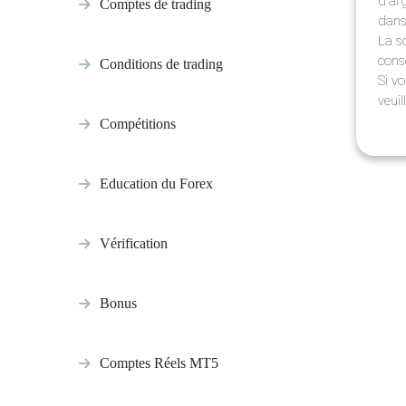
d'ar
Comptes de trading
dans 
La s
cons
Conditions de trading
Si vo
veui
Compétitions
Education du Forex
Vérification
Bonus
Comptes Réels MT5