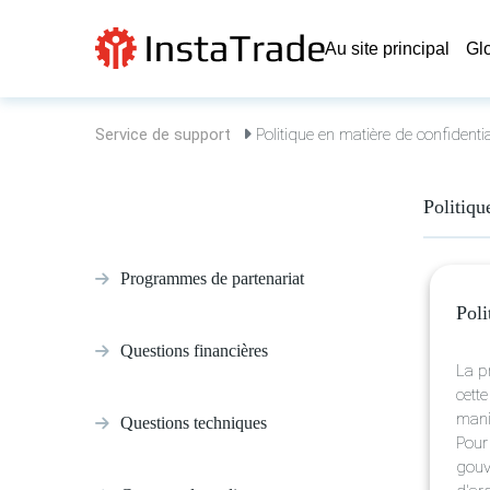
Au site principal
Gl
Service de support
Politique en matière de confidentia
Politiqu
Programmes de partenariat
Poli
Questions financières
La pr
cett
maniè
Questions techniques
Pour
gouv