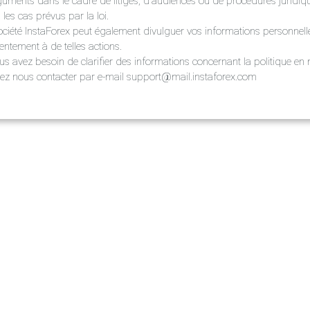
guments dans le cadre de litiges, d'audiences ou de procédures juridiqu
les cas prévus par la loi.
ociété InstaForex peut également divulguer vos informations personnel
entement à de telles actions.
us avez besoin de clarifier des informations concernant la politique en m
llez nous contacter par e-mail
support@mail.instaforex.com