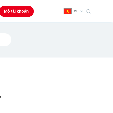
Mở tài khoản
VI
o