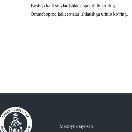
Boshqa kalit so‘zlar ishlatishga urinib ko‘ring.
Ommaboproq kalit so‘zlar ishlatishga urinib ko‘ring.
Maxfiylik siyosati