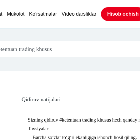
t
Mukofot
Ko'rsatmalar
Video darsliklar
Hisob ochish
Qidiruv natijalari
Sizning qidiruv
#ketentuan trading khusus
hech qanday na
Tavsiyalar:
Barcha so‘zlar to‘g‘ri ekanligiga ishonch hosil qiling.