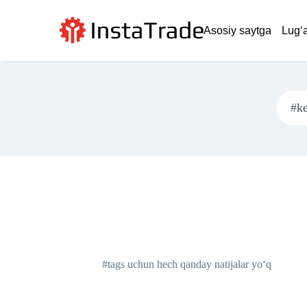
Asosiy saytga
Lug‘a
#tags uchun hech qanday natijalar yo‘q