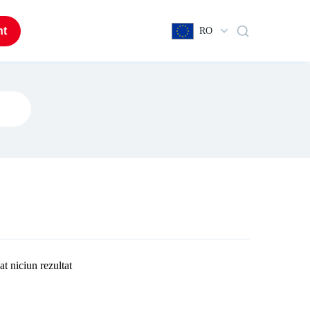
nt
RO
at niciun rezultat