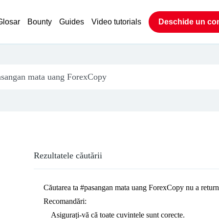
Glosar
Bounty
Guides
Video tutorials
Deschide un co
Rezultatele căutării
Căutarea ta
#pasangan mata uang ForexCopy
nu a return
Recomandări:
Asigurați-vă că toate cuvintele sunt corecte.