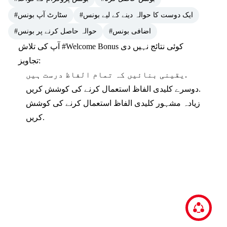
#ایک دوست کا حوالہ دینے کے لیے بونس
#سٹارٹ آپ بونس
#اضافی بونس
#حوالہ حاصل کرنے پر بونس
کوئی نتائج نہیں دی
#Welcome Bonus
آپ کی تلاش
تجاویز:
یقینی بنائیں کہ تمام الفاظ درست ہیں.
دوسرے کلیدی الفاظ استعمال کرنے کی کوشش کریں.
زیادہ مشہور کلیدی الفاظ استعمال کرنے کی کوشش
کریں.