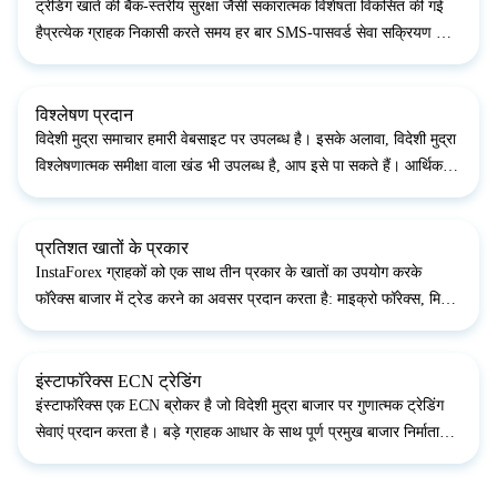
ट्रेडिंग खाते की बैंक-स्तरीय सुरक्षा जैसी सकारात्मक विशेषता विकसित की गई
हैप्रत्येक ग्राहक निकासी करते समय हर बार SMS-पासवर्ड सेवा सक्रियण के
माध्यम से अपने ट्रेडिंग खाते को हैक के हमलों से बचा सकता है। इस प्रकार,
ग्राहक कैबिनेट में SMS-सेव...
विश्लेषण प्रदान
विदेशी मुद्रा समाचार हमारी वेबसाइट पर उपलब्ध है। इसके अलावा, विदेशी मुद्रा
विश्लेषणात्मक समीक्षा वाला खंड भी उपलब्ध है, आप इसे पा सकते हैं। आर्थिक
कैलेंडर आपको दुनिया की मुख्य आर्थिक घटनाओं से अवगत कराने में मदद करता
है।इसके अलावा, आप आर्थि...
प्रतिशत खातों के प्रकार
InstaForex ग्राहकों को एक साथ तीन प्रकार के खातों का उपयोग करके
फॉरेक्स बाजार में ट्रेड करने का अवसर प्रदान करता है: माइक्रो फॉरेक्स, मिनी
फॉरेक्स, स्टैंडर्ड फॉरेक्स। इस तरह की तकनीक को संभव बनाने के लिए एक गैर-
मानक 10,000 लॉट स्थापित किया...
इंस्टाफॉरेक्स ECN ट्रेडिंग
इंस्टाफॉरेक्स एक ECN ब्रोकर है जो विदेशी मुद्रा बाजार पर गुणात्मक ट्रेडिंग
सेवाएं प्रदान करता है। बड़े ग्राहक आधार के साथ पूर्ण प्रमुख बाजार निर्माताओं
और ब्रोकर्स के साथ सहयोग इंस्टाफॉरेक्स को उच्च तरलता प्रदान करता है और
अपने ग्राहकों के...