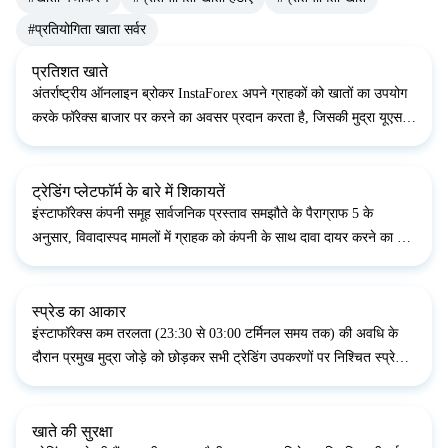
#प्रतियोगिता खाता सर्वर
प्रतिशत खाते
अंतर्राष्ट्रीय ऑनलाइन ब्रोकर InstaForex अपने ग्राहकों को खातों का उपयोग
करके फॉरेक्स बाजार पर करने का अवसर प्रदान करता है, जिसकी मुद्रा यूएस
सेंट में व्यक्त की जाती है।&nbsp;&nbsp;Cent.Standard और Cent.Eurica
खाता प्रकार शुरुआती ट्रेडर्स के...
ट्रेडिंग प्लेटफॉर्म के बारे में शिकायतें
इंस्टाफॉरेक्स कंपनी समूह सार्वजनिक प्रस्ताव समझौते के पैराग्राफ 5 के
अनुसार, विवादास्पद मामलों में ग्राहक को कंपनी के साथ दावा दायर करने का हक
होता है। समस्या होने की तारीख से दो कार्य दिवसों के भीतर दावे स्वीकार किए
जाते हैं। दावा एक इलेक्...
स्प्रेड का आकार
इंस्टाफॉरेक्स कम तरलता (23:30 से 03:00 टर्मिनल समय तक) की अवधि के
दौरान प्रमुख मुद्रा जोड़े को छोड़कर सभी ट्रेडिंग उपकरणों पर निश्चित स्प्रेड
का उपयोग करता है, कुछ प्रमुख विदेशी मुद्राओं पर स्प्रेड को 10 पिप्स तक
बढ़ाया जा सकता है;EUR/CZK,...
खाते की सुरक्षा