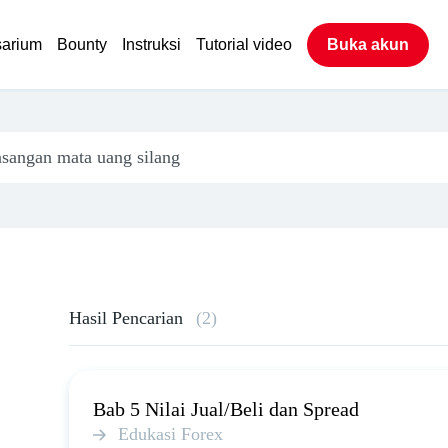
sarium
Bounty
Instruksi
Tutorial video
Buka akun
Hasil Pencarian
(2)
Bab 5 Nilai Jual/Beli dan Spread
Edukasi Forex