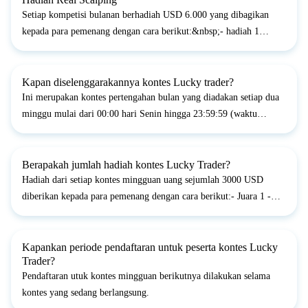
Setiap kompetisi bulanan berhadiah USD 6.000 yang dibagikan
kepada para pemenang dengan cara berikut:&nbsp;- hadiah 1
&ndash; USD 2.000&nbsp;&nbsp;- hadiah 2 &ndash; USD
1.500&nbsp;&nbsp;- hadiah 3 &ndash; USD 1.000&nbsp;&nbsp;-
hadiah 4 &n...
Kapan diselenggarakannya kontes Lucky trader?
Ini merupakan kontes pertengahan bulan yang diadakan setiap dua
minggu mulai dari 00:00 hari Senin hingga 23:59:59 (waktu
terminal) hari Jumat.
Berapakah jumlah hadiah kontes Lucky Trader?
Hadiah dari setiap kontes mingguan uang sejumlah 3000 USD
diberikan kepada para pemenang dengan cara berikut:- Juara 1 -
1000 USD;- Juara 2 - 750 USD;- Juara 3 - 500 USD;- Juara 4 -
250 USD;- Juara 5 - 200 USD.- Juara 6 - 150 USD;- Juara 7...
Kapankan periode pendaftaran untuk peserta kontes Lucky
Trader?
Pendaftaran utuk kontes mingguan berikutnya dilakukan selama
kontes yang sedang berlangsung.