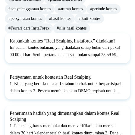
#penyelenggaraan kontes
#aturan kontes
#periode kontes
#persyaratan kontes
#hasil kontes
#ikuti kontes
#Ferrari dari InstaForex
#rilis hasil kontes
Kapankah kontes “Real Scalping Instaforex” diadakan?
Ini adalah kontes bulanan, yang diadakan setiap bulan dari pukul
00:00 di hari Senin pertama dalam satu bulan sampai 23:59:59
(waktu terminal) di hari Jumat terakhir setiap bulan.
Persyaratan untuk kontestan Real Scalping
1. Klien yang berusia di atas 18 tahun berhak untuk berpartisipasi
dalam kontes.2. Peserta membuka akun DEMO terpisah untuk
mengikuti setiap kontes bulanan.3. Peserta harus memberikan data
asli pada saat registrasi, termasuk nama lengkap se...
Penerimaan hadiah yang dimenangkan dalam kontes Real
Scalping
1. Pemenang harus membuka dan memverifikasi akun mereka
dalam 30 hari kalender setelah hasil kontes diumumkan.2. Dana