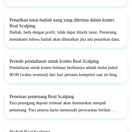
hadiah akan dikreditkan ke akun perdagangan live terverifikasi
yang dibuka oleh klien.3. Pemenang mengakui tanggung jawab...
Penarikan tunai hadiah uang yang diterima dalam kontes
Real Scalping
Hadiah, beda dengan profit, tidak dapat ditarik tunai. Pemenang
memahami bahwa hadiah akan dibatalkan jika ada penarikan dana.
Periode pendaftaran untuk kontes Real Scalping
Pendaftaran untuk kontes bulanan berikutnya adalah mulai pukul
00:00 (waktu terminal) dari hari pertama kompetisi saat ini hingga
pukul 23:00 (waktu terminal) hari pertama kompetisi berikutnya.
Penetuan pemenang Real Scalping
Para pemegang deposit terbesar akan diumumkan menjadi
pemenang. Para peserta harus memenuhi persyaratan berikut:
setidaknya 5% dari total profit harus berasal dari trading GBP/USD
dan GBP/JPY.
Hadiah Real Scalping