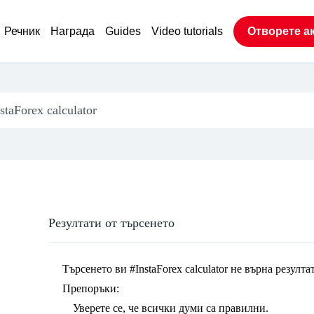
Речник
Награда
Guides
Video tutorials
Отворете а
Резултати от търсенето
Търсенето ви
#InstaForex calculator
не върна резулта
Препоръки:
Уверете се, че всички думи са правилни.