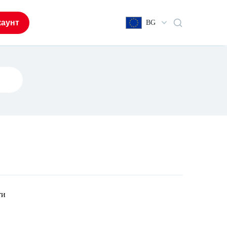
каунт
BG
ти