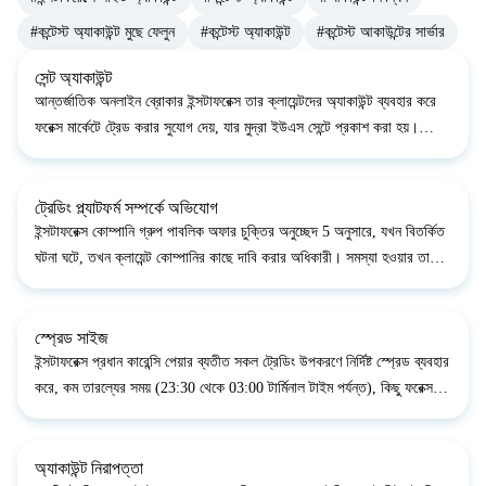
#কন্টেস্ট অ্যাকাউন্ট মুছে ফেলুন
#কন্টেস্ট অ্যাকাউন্ট
#কন্টেস্ট আকাউন্টের সার্ভার
সেন্ট অ্যাকাউন্ট
আন্তর্জাতিক অনলাইন ব্রোকার ইন্সটাফরেক্স তার ক্লায়েন্টদের অ্যাকাউন্ট ব্যবহার করে
ফরেক্স মার্কেটে ট্রেড করার সুযোগ দেয়, যার মুদ্রা ইউএস সেন্টে প্রকাশ করা হয়।
&nbsp;Cent.Standard এবং Cent.Eurica অ্যাকাউন্টের ধরনগুলি শুরুর
ট্রেডারদের জন্য এবং...
ট্রেডিং প্ল্যাটফর্ম সম্পর্কে অভিযোগ
ইন্সটাফরেক্স কোম্পানি গ্রুপ পাবলিক অফার চুক্তির অনুচ্ছেদ 5 অনুসারে, যখন বিতর্কিত
ঘটনা ঘটে, তখন ক্লায়েন্ট কোম্পানির কাছে দাবি করার অধিকারী। সমস্যা হওয়ার তারিখ
থেকে দুই কার্যদিবসের মধ্যে দাবি গৃহীত হয়। দাবিটি একটি ইলেকট্রনিক মেইল (ই-
মেইল)...
স্প্রেড সাইজ
ইন্সটাফরেক্স প্রধান কারেন্সি পেয়ার ব্যতীত সকল ট্রেডিং উপকরণে নির্দিষ্ট স্প্রেড ব্যবহার
করে, কম তারল্যের সময় (23:30 থেকে 03:00 টার্মিনাল টাইম পর্যন্ত), কিছু ফরেক্স
প্রধানের স্প্রেড 10 পিপ পর্যন্ত বাড়ানো যেতে পারে;রাতে কম ভোলাটিলিটির মধ্যে...
অ্যাকাউন্ট নিরাপত্তা