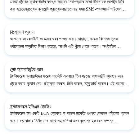
একটি ট্রেডিং অ্যাকাউন্টের ব্যাঙ্ক-স্তরের নিরাপত্তার মতো ইতিবাচক বৈশিষ্ট্য তৈরি
করা হয়েছেপ্রত্যেক ক্লায়েন্ট প্রত্যেকবার তোলার সময় SMS-পাসওয়ার্ড পরিষেবা
সক্রিয়করণের মাধ্যমে হ্যাক আক্রমণ থেকে তার ট্রেডিং অ্যাকাউন্টকে রক্ষা করতে
পারে। এইভা...
বিশ্লেষণ প্রদান
আমাদের ওয়েবসাইটে ফরেক্সের খবর পাওয়া যায়। তাছাড়া, ফরেক্স বিশ্লেষণমূলক
পর্যালোচনা সম্বলিত বিভাগ রয়েছে, আপনি এটি খুঁজে পেতে পারেন। অর্থনৈতিক
ক্যালেন্ডার আপনাকে বিশ্বের প্রধান অর্থনৈতিক ঘটনা সম্পর্কে সচেতন হতে সাহায্য
করে।এছাড়াও, আপনি আমা...
সেন্ট অ্যাকাউন্টের ধরন
ইন্সটাফরেক্স ক্লায়েন্টদের ফরেক্স মার্কেটে একবারে তিন ধরনের অ্যাকাউন্ট ব্যবহার করে
ট্রেড করার সুযোগ দেয়: মাইক্রো ফরেক্স, মিনি ফরেক্স, স্ট্যান্ডার্ড ফরেক্স। এই ধরনের
প্রযুক্তিকে সম্ভব করার জন্য একটি ননস্ট্যান্ডার্ড 10,000 লট স্থাপন করা হয়ে...
ইন্সটাফরেক্স ইসিএন ট্রেডিং
ইন্সটাফরেক্স হল একটি ECN ব্রোকার যা ফরেক্স মার্কেটে গুণগত লেনদেন পরিষেবা প্রদান
করে। বড় বাজার নির্মাতাদের সাথে সহযোগিতা এবং বৃহৎ গ্রাহক বেস সম্পন্ন
ব্রোকারদের সাথে সহযোগিতা ইন্সটাফরেক্সকে উচ্চতর তারল্য এবং দ্রুত অনলাইন
পরিষেবা প্রদানের সুয...